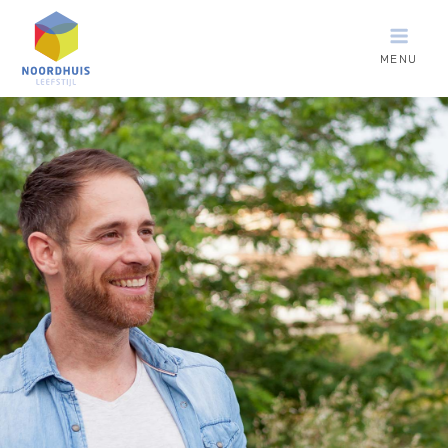
MENU
Noordhuis
Leefstijl