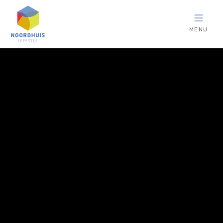
MENU
Noordhuis
Leefstijl