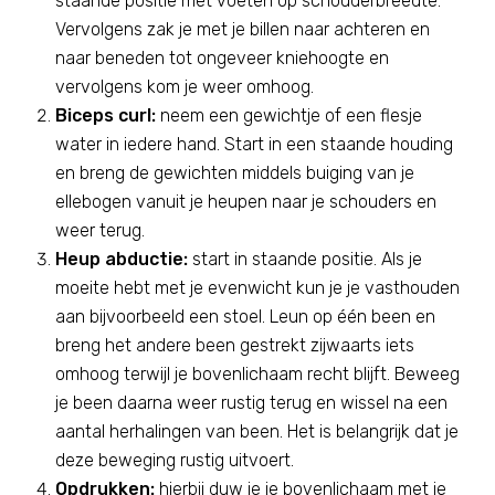
staande positie met voeten op schouderbreedte.
Vervolgens zak je met je billen naar achteren en
naar beneden tot ongeveer kniehoogte en
vervolgens kom je weer omhoog.
Biceps curl:
neem een gewichtje of een flesje
water in iedere hand. Start in een staande houding
en breng de gewichten middels buiging van je
ellebogen vanuit je heupen naar je schouders en
weer terug.
Heup abductie:
start in staande positie. Als je
moeite hebt met je evenwicht kun je je vasthouden
aan bijvoorbeeld een stoel. Leun op één been en
breng het andere been gestrekt zijwaarts iets
omhoog terwijl je bovenlichaam recht blijft. Beweeg
je been daarna weer rustig terug en wissel na een
aantal herhalingen van been. Het is belangrijk dat je
deze beweging rustig uitvoert.
Opdrukken:
hierbij duw je je bovenlichaam met je