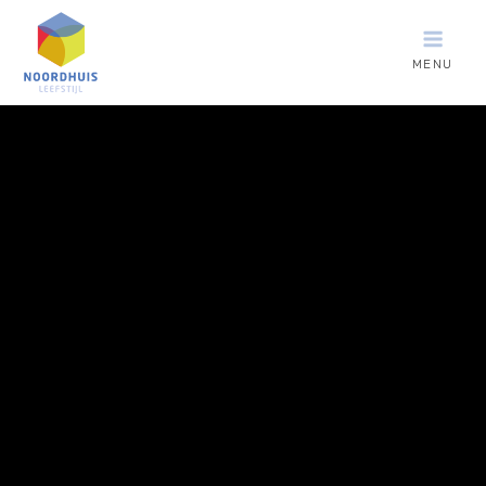
MENU
Noordhuis
Leefstijl