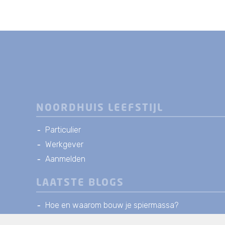
NOORDHUIS LEEFSTIJL
Particulier
Werkgever
Aanmelden
LAATSTE BLOGS
Hoe en waarom bouw je spiermassa?
Wat is een gezond voedingspatroon?