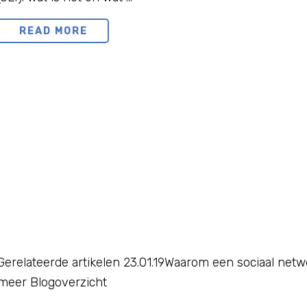
HOE
READ MORE
EN
WAAROM
BOUW
JE
SPIERMASSA?
Gerelateerde artikelen 23.01.19Waarom een sociaal netw
meer Blogoverzicht