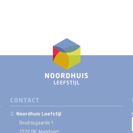
CONTACT
Noordhuis Leefstijl
Beatrijsgaarde 1
7329 BK Apeldoorn